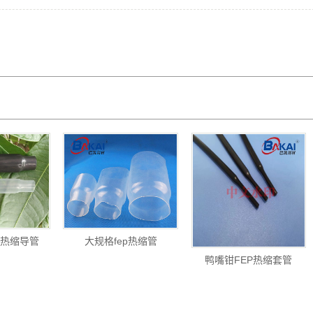
p热缩导管
大规格fep热缩管
鸭嘴钳FEP热缩套管