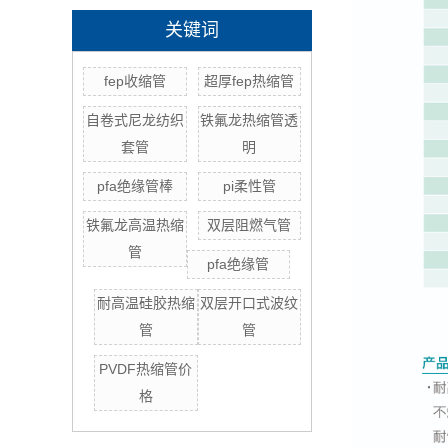
关键词
fep收缩管
超厚fep热缩管
自卷式尼龙纺织
铁氟龙热缩管透
套管
明
pfa绝缘管棒
pi柔性管
铁氟龙高温热缩
双层阻燃气管
管
pfa绝缘管
耐高温硅胶热缩
双层开口式波纹
管
管
PVDF热缩管价
格