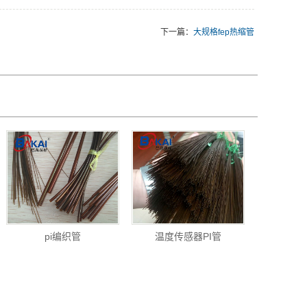
下一篇：
大规格fep热缩管
pi编织管
温度传感器PI管