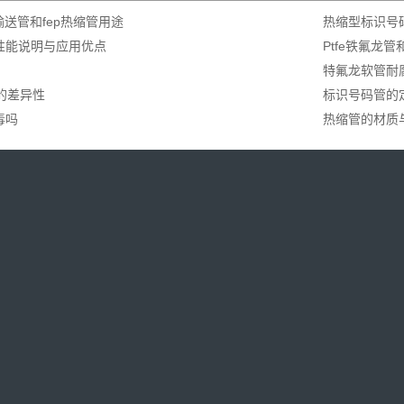
输送管和fep热缩管用途
热缩型标识号
性能说明与应用优点
Ptfe铁氟龙
特氟龙软管耐
p的差异性
标识号码管的
毒吗
热缩管的材质