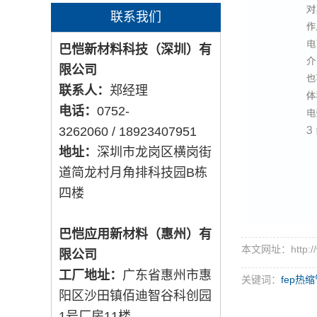
联系我们
巴恺新材料科技（深圳）有
限公司
联系人：
郑
经理
电话：
0752-
3262060 / 18923407951
地址：
深圳市龙岗区横岗街
道简龙村月角排科技园B栋
四楼
巴恺应用新材料（惠州）有
本文网址：http://ww
限公司
工厂地址：
广东省惠州市惠
关键词：
fep热
阳区沙田镇佰迪智谷科创园
1号厂房11楼