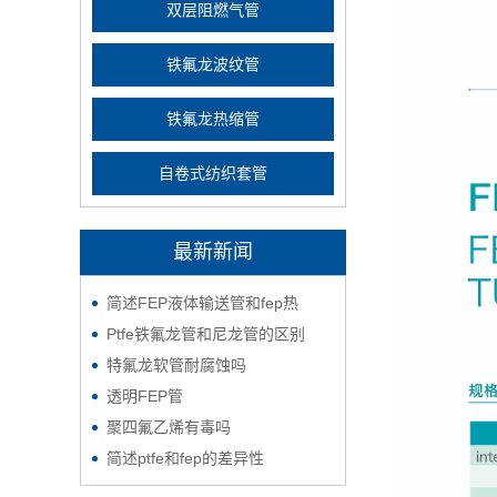
双层阻燃气管
铁氟龙波纹管
铁氟龙热缩管
自卷式纺织套管
最新新闻
简述FEP液体输送管和fep热
Ptfe铁氟龙管和尼龙管的区别
特氟龙软管耐腐蚀吗
透明FEP管
聚四氟乙烯有毒吗
简述ptfe和fep的差异性