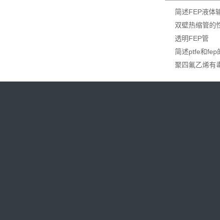
简述FEP液体
双壁热缩管的
透明FEP管
简述ptfe和fe
聚四氟乙烯有
巴恺新材料科技（深圳）有限公司
联系人：
郑
经理