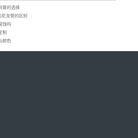
码管的选择
管和尼龙管的区别
腐蚀吗
定制
与颜色