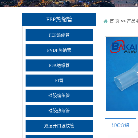
FEP热缩管
首 页
>>
产品
FEP热缩管
PVDF热缩管
PFA绝缘管
PI管
硅胶编织管
硅胶热缩管
详细介绍
双层开口波纹管